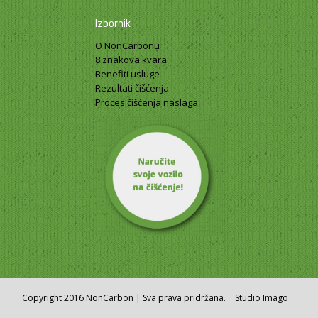
Izbornik
O NonCarbonu
8 znakova kvara
Benefiti usluge
Rezultati čišćenja
Proces čišćenja naslaga
Copyright 2016 NonCarbon | Sva prava pridržana.
Studio Imago