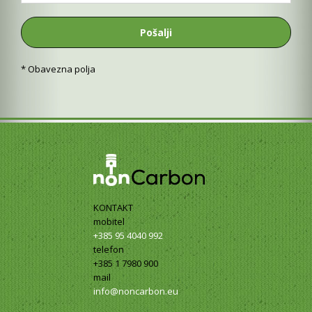
* Obavezna polja
KONTAKT
mobitel
+385 95 4040 992
telefon
+385 1 7980 900
mail
info@noncarbon.eu