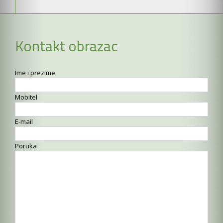
Kontakt obrazac
Ime i prezime
Mobitel
E-mail
Poruka