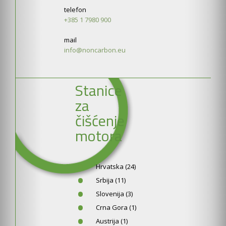
telefon
+385 1 7980 900
mail
info@noncarbon.eu
Stanice
za
čišćenje
motora
Hrvatska (24)
Srbija (11)
Slovenija (3)
Crna Gora (1)
Austrija (1)