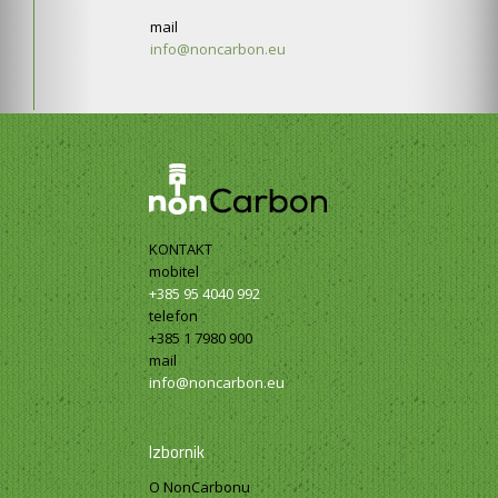
mail
info@noncarbon.eu
KONTAKT
mobitel
+385 95 4040 992
telefon
+385 1 7980 900
mail
info@noncarbon.eu
Izbornik
O NonCarbonu