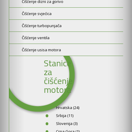
Čišćenje dizni za gorivo
Čišćenje svjećica
Čišćenje turbopunjača
Čišćenje ventila
Čišćenje usisa motora
Stanice
za
čišćenje
motora
Hrvatska (24)
Srbija (11)
Slovenija (3)
Crna Gora (1)