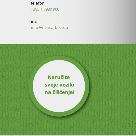
telefon
+385 1 7980 900
mail
info@noncarbon.eu