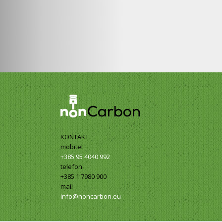
KONTAKT
mobitel
+385 95 4040 992
telefon
+385 1 7980 900
mail
info@noncarbon.eu