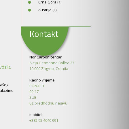
Crna Gora (1)
Austrija (1)
Kontakt
NonCarbon centar
Aleja Hermanna Bollea 23
vozila
10 000 Zagreb, Croatia
Radno vrijeme
Vašeg
PON-PET
Nalazimo
09-17
SUB
uz predhodnu najavu
mobitel
+385 95 4040 991