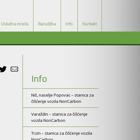
Uslužna mreža
Narudžba
Info
Kontakt
Info
Niš, naselje Popovac – stanica za
čišćenje vozila NonCarbon
Varaždin – stanica za čišćenje
vozila NonCarbon
Trzin – stanica za čišćenje vozila
NonCarbon