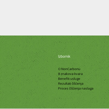
Izbornik
O NonCarbonu
8 znakova kvara
Benefiti usluge
Rezultati čišćenja
Proces čišćenja naslaga